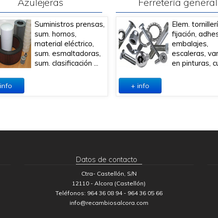
Azulejeras
Ferretería general
Suministros prensas,
Elem. torniller
sum. hornos,
fijación, adhe
material eléctrico,
embalajes,
sum. esmaltadoras,
escaleras, va
sum. clasificación ...
en pinturas, cu
info
+ info
Datos de contacto
Ctra- Castellón, S/N
12110 - Alcora (Castellón)
Teléfonos: 964 36 08 94 - 964 36 05 66
info@recambiosalcora.com