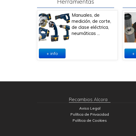
Herramientas
Manuales, de
medición, de corte,
de clase eléctrica,
neumáticas ...
+ info
+ 
Recambios Alcora
Aviso Legal
Política de Privacidad
Política de Cookies