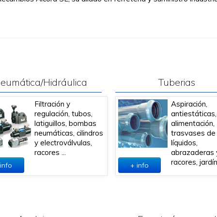
eumática/Hidráulica
Tuberias
Filtración y
Aspiración,
regulación, tubos,
antiestáticas,
latiguillos, bombas
alimentación,
neumáticas, cilindros
trasvases de
y electroválvulas,
líquidos,
racores ...
abrazaderas 
racores, jardín 
info
+ info