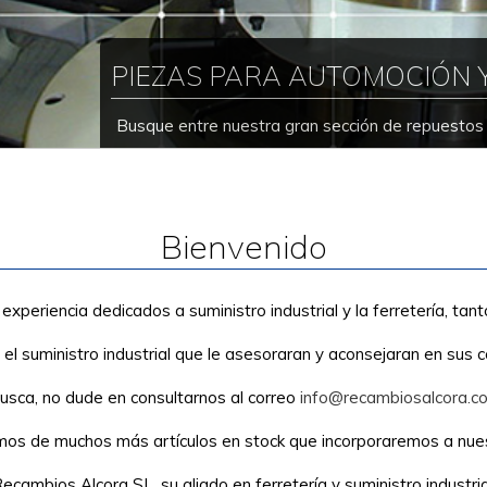
PIEZAS PARA AUTOMOCIÓN 
Busque entre nuestra gran sección de repuestos p
Bienvenido
eriencia dedicados a suministro industrial y la ferretería, tanto
y el suministro industrial que le asesoraran y aconsejaran en sus c
usca, no dude en consultarnos al correo
info@recambiosalcora.c
os de muchos más artículos en stock que incorporaremos a nue
ecambios Alcora SL, su aliado en ferretería y suministro industria