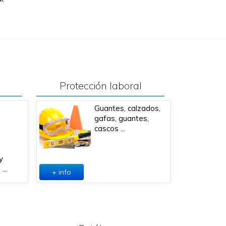
Protección laboral
Guantes, calzados,
gafas, guantes,
cascos ...
y
...
+ info