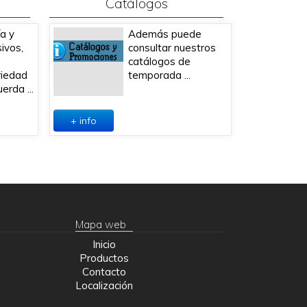
Catálogos
ía y
Además puede
sivos,
consultar nuestros
catálogos de
riedad
temporada ...
erda ...
+ info
Mapa web
Inicio
Productos
Contacto
Localización