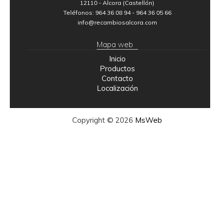
12110 - Alcora (Castellón)
Teléfonos: 964 36 08 94 - 964 36 05 66
info@recambiosalcora.com
Mapa web
Inicio
Productos
Contacto
Localización
Copyright © 2026
MsWeb