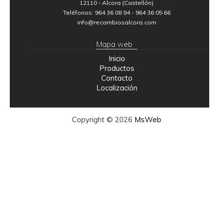
12110 - Alcora (Castellón)
Teléfonos: 964 36 08 94 - 964 36 05 66
info@recambiosalcora.com
Mapa web
Inicio
Productos
Contacto
Localización
Copyright © 2026
MsWeb