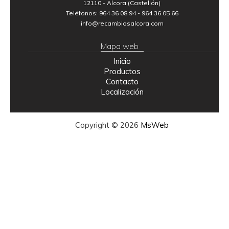
12110 - Alcora (Castellón)
Teléfonos: 964 36 08 94 - 964 36 05 66
info@recambiosalcora.com
Mapa web
Inicio
Productos
Contacto
Localización
Copyright © 2026
MsWeb