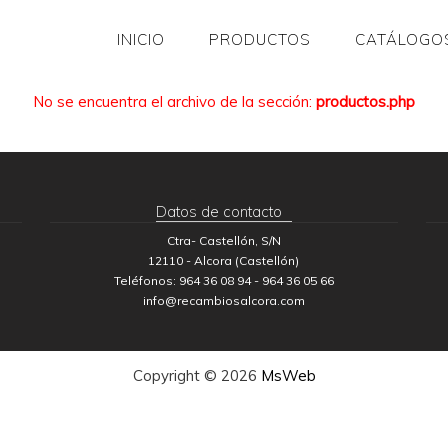
INICIO
PRODUCTOS
CATÁLOGO
No se encuentra el archivo de la sección:
productos.php
Datos de contacto
Ctra- Castellón, S/N
12110 - Alcora (Castellón)
Teléfonos: 964 36 08 94 - 964 36 05 66
info@recambiosalcora.com
Copyright © 2026
MsWeb