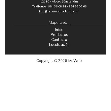
12110 - Alcora (Castellón)
Teléfonos: 964 36 08 94 - 964 36 05 66
info@recambiosalcora.com
Mapa web
Inicio
Productos
Contacto
Localización
Copyright © 2026
MsWeb