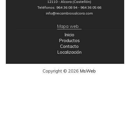
12110 - Alcora (Castellón)
Teléfonos: 964 36 08 94 - 964 36 05 66
info@recambiosalcora.com
Mapa web
Inicio
Productos
Contacto
Localización
Copyright © 2026
MsWeb