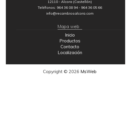
12110 - Alcora (Castellón)
Teléfonos: 964 36 08 94 - 964 36 05 66
info@recambiosalcora.com
Mapa web
Inicio
Productos
Contacto
Localización
Copyright © 2026
MsWeb